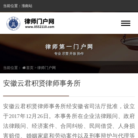
当前位置：淮南站
专业
律 师 第 一 门 户 网
律师
法律服务免费网站|法律服务公益网站
专业 尽责 开放 协作
当前位置：
首页
>
律师门户网
安徽云君积贤律师事务所
安徽云君积贤律师事务所经安徽省司法厅批准，设立
于2017年12月26日。本事务所在企业法律顾问、政府
法律顾问、经济案件、合同纠纷、民间借贷、人身损
害赔偿、婚姻家庭和劳动案件以及刑事辩护与代理等