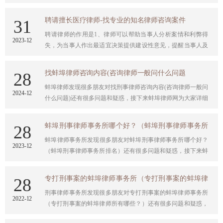
金融、职务、毒品、走私、暴力、涉黑、网络犯罪等类罪研究
中心，发挥专业化与团队化的优势，充分保障办案效果，竭诚
聘请擅长医疗律师-找专业的知名律师咨询案件
31
维护客户权益。收费透明合理，绝无合同之外的任何费用！
​聘请律师的作用是1、律师可以帮助当事人分析案情和利弊得
2023
-
12
失，为当事人作出最适宜决策提供建设性意见，提醒当事人及
时采取有效 的法律手段。2、律师可以根据案情需要及时调查
收集证据和固定对当 事人有利的证据，这是维护当事人合法权
找蚌埠律师咨询内容(咨询律师一般问什么问题
28
益的基础。3、律师熟悉诉讼程序、证据规则和法律法规，为当
​蚌埠律师发现很多朋友对找刑事律师咨询内容(咨询律师一般问
事人 书写法律文书，亲自出庭参加诉讼，能最大限度的维护当
2024
-
12
什么问题)还有很多问题和疑惑，接下来蚌埠律师网为大家详细
事 人的合法权益。
解答，一起开看看吧，希望能帮助大家。
蚌埠刑事律师事务所哪个好？（蚌埠刑事律师事务所
28
​蚌埠律师事务所发现很多朋友对蚌埠刑事律师事务所哪个好？
排名）
2023
-
12
（蚌埠刑事律师事务所排名）还有很多问题和疑惑，接下来蚌
埠律师网为大家详细解答，一起开看看吧，希望能帮助大家。
专打刑事案的蚌埠律师事务所（专打刑事案的蚌埠律
28
刑事律师事务所发现很多朋友对专打刑事案的蚌埠律师事务所
师所有哪些？）
2022
-
12
（专打刑事案的蚌埠律师所有哪些？）还有很多问题和疑惑，
接下来蚌埠刑事律师网为大家详细解答，一起开看看吧，希望